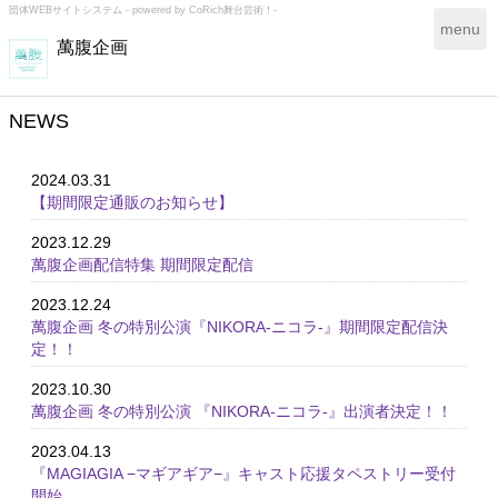
団体WEBサイトシステム - powered by
CoRich舞台芸術！-
T
menu
萬腹企画
o
g
g
l
NEWS
e
n
2024.03.31
a
【期間限定通販のお知らせ】
v
i
2023.12.29
g
萬腹企画配信特集 期間限定配信
a
t
2023.12.24
i
萬腹企画 冬の特別公演『NIKORA-ニコラ-』期間限定配信決
o
定！！
n
2023.10.30
萬腹企画 冬の特別公演 『NIKORA-ニコラ-』出演者決定！！
2023.04.13
『MAGIAGIA −マギアギア−』キャスト応援タペストリー受付
開始