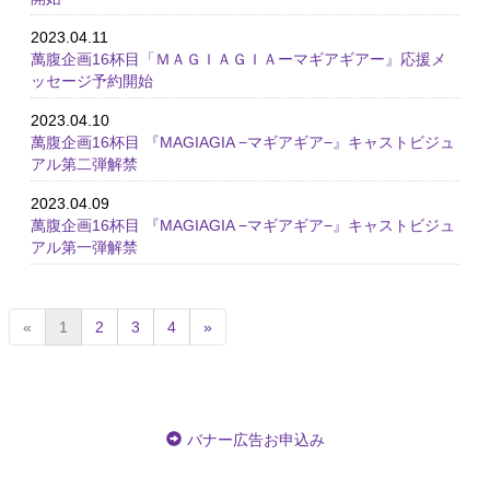
2023.04.11
萬腹企画16杯目「ＭＡＧＩＡＧＩＡーマギアギアー』応援メ
ッセージ予約開始
2023.04.10
萬腹企画16杯目 『MAGIAGIA −マギアギア−』キャストビジュ
アル第二弾解禁
2023.04.09
萬腹企画16杯目 『MAGIAGIA −マギアギア−』キャストビジュ
アル第一弾解禁
(
«
1
2
3
4
»
c
u
r
r
e
バナー広告お申込み
n
t