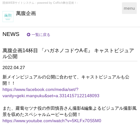
団体WEBサイトシステム - powered by
CoRich舞台芸術！-
T
menu
萬腹企画
o
g
g
l
NEWS
一覧に戻る
e
n
萬腹企画14杯目 「ハガネノコドウA-E』 キャストビジュア
a
ル公開
v
i
2022.04.27
g
a
新メインビジュアルの公開に合わせて、キャストビジュアルも公
t
開！！
i
https://www.facebook.com/media/set/?
o
vanity=geki.manpuku&set=a.3314157122148093
n
また、蘿蔔セツナ役の作田慎吾さん撮影&編集よるビジュアル撮影風
景を収めたスペシャルムービーも公開！
https://www.youtube.com/watch?v=5KLFx70S5M0