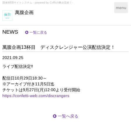
団体WEBサイトシステム - powered by
CoRich舞台芸術！-
T
menu
萬腹企画
o
g
g
l
NEWS
一覧に戻る
e
n
萬腹企画13杯目 ディスクレンジャー公演配信決定！
a
v
2021.09.25
i
g
ライブ配信決定‼️
a
t
配信日10月29日18:30～
i
※アーカイブ付き11月5日迄
o
チケットは9月27日(月)12:00より受付開始
n
https://confetti-web.com/discrangers
一覧へ戻る