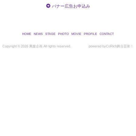
バナー広告お申込み
HOME
NEWS
STAGE
PHOTO
MOVIE
PROFILE
CONTACT
Copyright ©
2026 萬腹企画 All rights reserved.
powered by
CoRich舞台芸術！