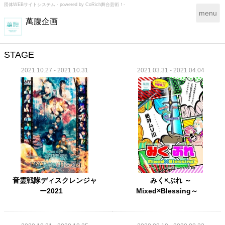
団体WEBサイトシステム - powered by
CoRich舞台芸術！-
T
menu
萬腹企画
o
g
g
l
STAGE
e
2021.10.27 - 2021.10.31
2021.03.31 - 2021.04.04
n
a
v
i
g
a
t
i
o
n
音霊戦隊ディスクレンジャ
みく×ぶれ ～
ー2021
Mixed×Blessing～