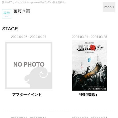
団体WEBサイトシステム - powered by
CoRich舞台芸術！-
T
menu
萬腹企画
o
g
g
l
STAGE
e
2024.04.06 - 2024.04.07
2024.03.21 - 2024.03.25
n
a
v
i
g
a
t
i
o
n
アフターイベント
『封印壊除』