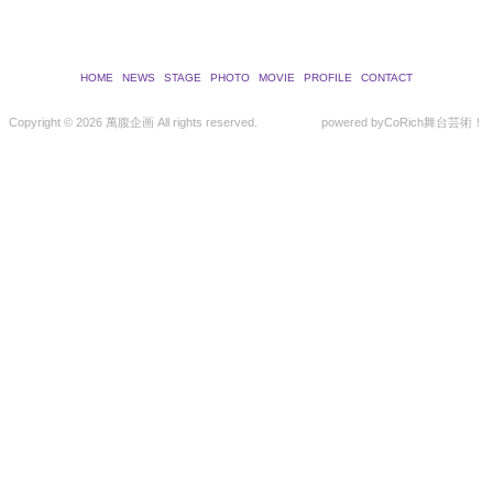
HOME
NEWS
STAGE
PHOTO
MOVIE
PROFILE
CONTACT
Copyright ©
2026 萬腹企画 All rights reserved.
powered by
CoRich舞台芸術！