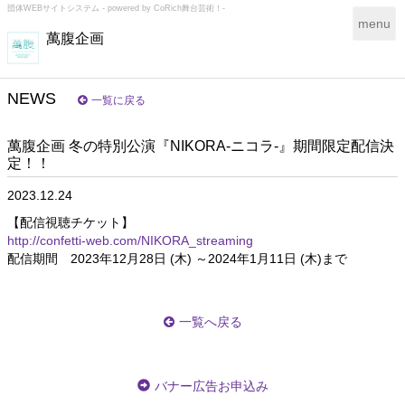
団体WEBサイトシステム - powered by
CoRich舞台芸術！-
T
menu
萬腹企画
o
g
g
l
NEWS
一覧に戻る
e
n
萬腹企画 冬の特別公演『NIKORA-ニコラ-』期間限定配信決
a
定！！
v
i
2023.12.24
g
a
【配信視聴チケット】
t
http://confetti-web.com/NIKORA_streaming
i
配信期間 2023年12月28日 (木) ～2024年1月11日 (木)まで
o
n
一覧へ戻る
バナー広告お申込み